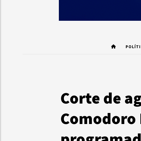
POLÍT
Corte de ag
Comodoro R
programada