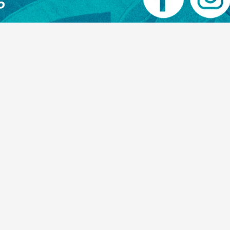
R
SS
08 de agosto de 2026
Lionel Messi llegó a Rosario para despedir a
su papá
Redacción I24
R
08 de agosto de 2026
ACTUALIDAD