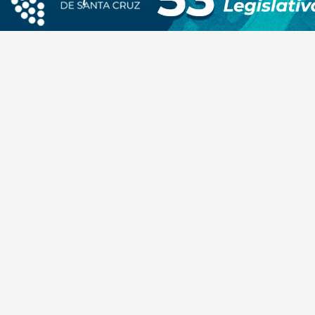
Abelardo de la Espriella
Redacción I24
08 de agosto de 2026
INTERNACIONAL
Boca y Vélez empataron en un atractivo
partido
Redacción I24
08 de agosto de 2026
DEPORTE