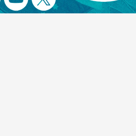
edacción I24
08 de agosto de 2026
DEPORTE
La Selección argentina acompañó a Lionel
Messi tras la muerte de su padre: “Estamos
con ustedes”
edacción I24