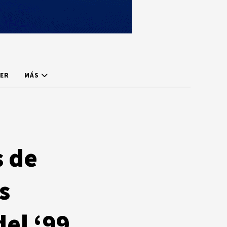
ER
MÁS
s de
s
el ‘99