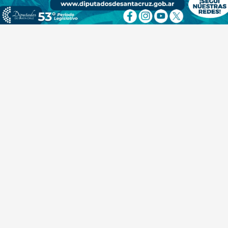
Alerta roja en Uruguay por un ciclón
extratropical: un hombre murió tras ser
alcanzado por un rayo
I24
07 de agosto de 2026
INTERNACIONAL